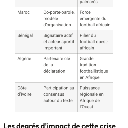
palmarès
Maroc
Co-porte-parole,
Force
modèle
émergente du
d’organisation
football africain
Sénégal
Signataire actif
Pilier du
et acteur sportif
football ouest-
important
africain
Algérie
Partenaire clé
Grande
de la
tradition
déclaration
footballistique
en Afrique
Côte
Participation au
Puissance
d’Ivoire
consensus
régionale en
autour du texte
Afrique de
l’Ouest
Les degrés d’impact de cette crise