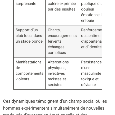
surprenante
colère exprimée
publique d’une
par des insultes
douleur
émotionnelle
enfouie
Support d’un
Chants,
Renforcement
club local dans
encouragements
du sentiment
un stade bondé
fervents,
d’appartenance
échanges
et d’identité
complices
Manifestations
Altercations
Persistence
de
physiques,
d’une
comportements
invectives
masculinité
violents
racistes et
toxique et
sexistes
déviante
Ces dynamiques témoignent d’un champ social où les
hommes expérimentent simultanément de nouvelles